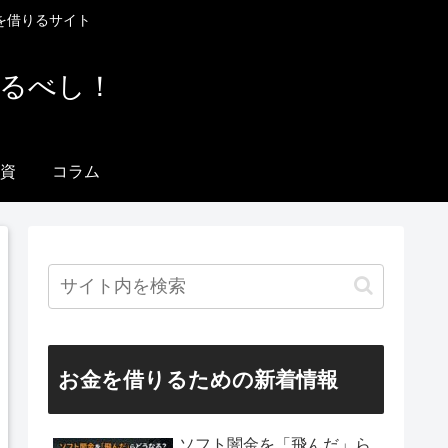
を借りるサイト
りるべし！
資
コラム
お金を借りるための新着情報
ソフト闇金を「飛んだ」ら