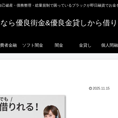
自己破産・債務整理・総量規制で困っているブラックが即日融資でお金
なら優良街金&優良金貸しから借
費者金融
ソフト闇金
闇金
金貸し
個人間融
2025.11.15