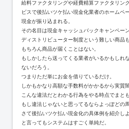
給料ファクタリングや経費精算ファクタリン
ビスで後払いツケ払い現金化業者のホームペ
現金が振り込まれる。
その名目は現金キャッシュバックキャンペー
ディストリビューター制度という難しい商品
もちろん商品が届くことはない。
もしかしたら送ってくる業者がいるかもしれ
ないだろう。
つまりただ単にお金を借りているだけ。
しかもかなり高額な手数料がかかるから実質
こんな違法だとわかる行為をやる時点でまと
もし違法じゃないと思ってるならよっぽどの
さて後払いツケ払い現金化の具体例を紹介し
と言ってもシステムはすごく単純だ。