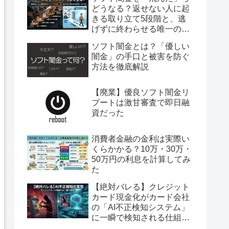
どうなる？返せない人に起
きる取り立て5段階と、逃
げずに終わらせる唯一の方
法
ソフト闇金とは？「優しい
闇金」の手口と被害を防ぐ
方法を徹底解説
【廃業】優良ソフト闇金リ
ブートは激甘審査で即日融
資だった
消費者金融の金利は実際い
くらかかる？10万・30万・
50万円の利息を計算してみ
た
【絶対バレる】クレジット
カード現金化がカード会社
の「AI不正検知システム」
に一瞬で検知される仕組み
を完全暴露