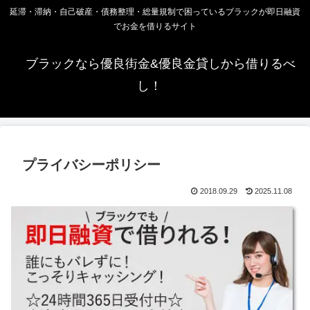
延滞・滞納・自己破産・債務整理・総量規制で困っているブラックが即日融資
でお金を借りるサイト
ブラックなら優良街金&優良金貸しから借りるべ
し！
プライバシーポリシー
2018.09.29
2025.11.08