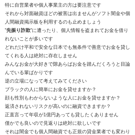
特に自営業者や個人事業主の方は要注意です
それから対面融資ほどの被害は出ませんがソフト闇金や個
人間融資掲示板を利用するのも止めましょう
”
先振り詐欺
”に遭ったり、個人情報を盗まれてお金を借り
れないことが多いです
どれだけ平和で安全な日本でも無条件で善意でお金を貸し
てくれる人は絶対に存在しません
みんなお金が大好きで隙あらばお金を踏んだくろうと目論
んでいる輩ばかりです
逆の立場になって考えてみてください
ブラックの人に簡単にお金を貸せますか？
顔も性別もわからないような人にお金を貸せますか？
返済されないリスクが高いのに融資できますか？
正直言って年収が1億円あっても貸したくありません
僅かでも良いので見返りは絶対に欲しいです
それは闇金でも個人間融資でも正規の貸金業者でも変わり