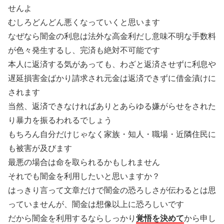
せんよ
むしろどんどん悪くなっていくと思います
なぜなら闇金の利息は法外な高金利だし意味不明な手数料
が色々発生するし、完済も絶対不可能です
本人に返済する気があっても、わざと返済させずに利息や
遅延損害金ばかり請求され元金は返済できずに借金漬けに
されます
当然、返済できなければありとあらゆる嫌がらせをされた
り暴力を振るわれるでしょう
もちろん自分だけじゃなく家族・知人・職場・近隣住民に
も被害が及びます
最悪の場合は命を取られるかもしれません
それでも闇金を利用したいと思いますか？
はっきり言って文章だけで闇金の恐ろしさが伝わるとは思
っていませんが、闇金は想像以上に恐ろしいです
だから闇金を利用するならしっかり
覚悟を決めて
から申し