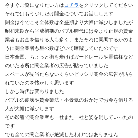
今すぐご覧になりたい方は
コチラ
をクリックしてください
それではもう少しだけ闇金についてお話しします
闇金は今でこそ全体数は全盛期より大幅に減少しましたが
昭和末期から平成初期のバブル時代には今より正規の貸金
業者もお金を借りる人も多く、またそれに同調するかのよ
うに闇金業者も星の数ほどいて暗躍していたのです
日本全国、ちょっと街を歩けばガードレールや電信柱など
のいたる所に闇金業者の広告が貼っていました
スペースが見当たらないくらいビッシリ闇金の広告が貼ら
れていたのを懐かしく思います
しかし時代は変わりました
バブルの崩壊や貸金業法・不景気のおかげでお金を借りる
人が大幅に減少します
その影響で闇金業者も一社また一社と姿を消していったの
です
でも全ての闇金業者が絶滅したわけではありません