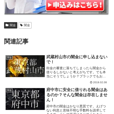
闇金
闇金
関連記事
武蔵村山市の闇金に申し込まない
闇金
で！
街金の審査に落ちてしまったら闇金から
借りるしかないと考えがちです。でも本
当にそうでしょうか？ブラックでもお金
を借りれるところは意外と多いもので
2019.02.08
す。ただブラックである以上キャッシン
グできるまで時間がかかるのも事実で
府中市に安全に借りれる闇金はあ
闇金
す。最短10分で即日融資なら金貸し屋が
るのか？そんな闇金は存在しませ
オススメです。
ん！
府中市の闇金はかなり悪質です。えげつ
ない利息と意味不明な手数料を請求して