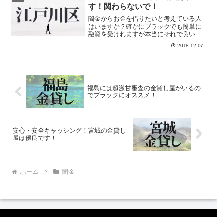
正規の貸金業者へ必ず申し込みましょ
す！関わらないで！
う。
闇金からお金を借りたいと考えている人
はいますか？確かにブラックでも簡単に
融資を受けれますが本当にそれで良いの
でしょうか？少しでも不安な気持ちがあ
2018.12.07
るなら当サイトの金貸し屋を頼ってくだ
さい。ブラックでも絶対に融資可能で
す。
福島には超激甘審査の金貸し屋がいるの
でブラックにオススメ！
安心・安全キャッシング！宮城の金貸し
屋は優良です！
ホーム
闇金