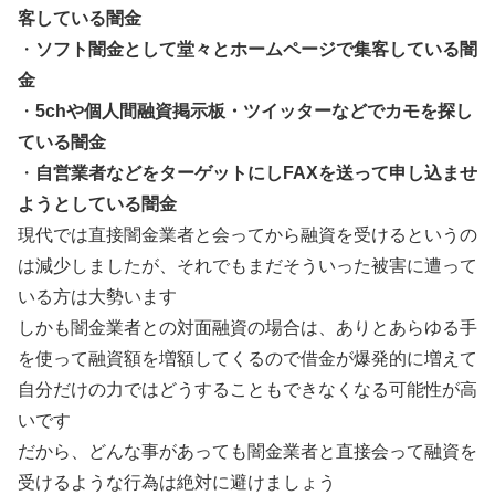
客している闇金
・
ソフト闇金として堂々とホームページで集客している闇
金
・
5chや個人間融資掲示板・ツイッターなどでカモを探し
ている闇金
・
自営業者などをターゲットにしFAXを送って申し込ませ
ようとしている闇金
現代では直接闇金業者と会ってから融資を受けるというの
は減少しましたが、それでもまだそういった被害に遭って
いる方は大勢います
しかも闇金業者との対面融資の場合は、ありとあらゆる手
を使って融資額を増額してくるので借金が爆発的に増えて
自分だけの力ではどうすることもできなくなる可能性が高
いです
だから、どんな事があっても闇金業者と直接会って融資を
受けるような行為は絶対に避けましょう