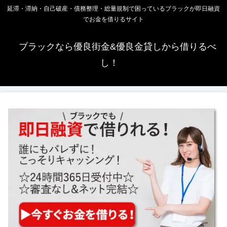
延滞・滞納・自己破産・債務整理・総量規制で困っているブラックが即日融資
でお金を借りるサイト
ブラックなら優良街金&優良金貸しから借りるべ
し！