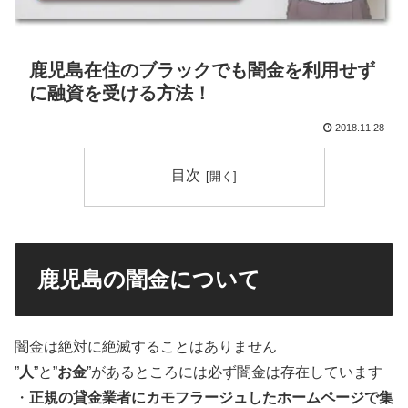
鹿児島在住のブラックでも闇金を利用せず
に融資を受ける方法！
2018.11.28
目次
鹿児島の闇金について
闇金は絶対に絶滅することはありません
”
人
”と”
お金
”があるところには必ず闇金は存在しています
・
正規の貸金業者にカモフラージュしたホームページで集