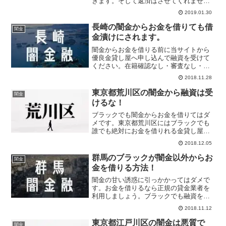
きます。そして返済はさせてくれませ
ん。勤務先に嫌がらせされるし家にも取
2019.01.30
り立てがくるし絶対に申し込むのは止め
ましょう。ブラックがお金を借りるなら
長崎の闇金からお金を借りても借
闇金
金貸ししかありません！
金漬けにされます。
闇金からお金を借りる前に当サイトから
優良金貸し屋へ申し込んで融資を受けて
ください。在籍確認なし・審査なし・即
日融資を約束します。ブラックが今一番
2018.11.28
融資を受けたい超人気の金貸し屋です。
東京都荒川区の闇金から融資は受
闇金
けるな！
ブラックでも闇金からお金を借りてはダ
メです。東京都荒川区にはブラックでも
誰でも絶対にお金を借りれる金貸し屋が
います。ブラックが大嫌いな審査や在籍
2018.12.05
確認はやっていません。闇金じゃないの
で利息は年率20%以内です。手数料も発
群馬のブラックが闇金以外からお
闇金
生しません。
金を借りる方法！
闇金の甘い誘惑に引っかかってはダメで
す。お金を借りるなら正規の貸金業者を
利用しましょう。ブラックでも融資を受
けれる優良消費者金融は存在していま
2018.11.12
す。一番ダメなのは闇金や大手消費者金
融に申し込むことです。ブラック対応の
東京都江戸川区の闇金は悪質で
闇金