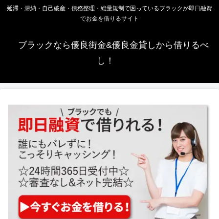
延滞・滞納・自己破産・債務整理・総量規制で困っているブラックが即日融資
でお金を借りるサイト
ブラックなら優良街金&優良金貸しから借りるべ
し！