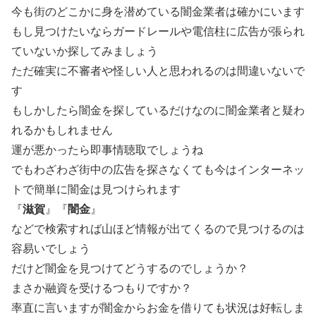
今も街のどこかに身を潜めている闇金業者は確かにいます
もし見つけたいならガードレールや電信柱に広告が張られ
ていないか探してみましょう
ただ確実に不審者や怪しい人と思われるのは間違いないで
す
もしかしたら闇金を探しているだけなのに闇金業者と疑わ
れるかもしれません
運が悪かったら即事情聴取でしょうね
でもわざわざ街中の広告を探さなくても今はインターネッ
トで簡単に闇金は見つけられます
『
滋賀
』『
闇金
』
などで検索すれば山ほど情報が出てくるので見つけるのは
容易いでしょう
だけど闇金を見つけてどうするのでしょうか？
まさか融資を受けるつもりですか？
率直に言いますが闇金からお金を借りても状況は好転しま