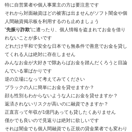
特に自営業者や個人事業主の方は要注意です
それから対面融資ほどの被害は出ませんがソフト闇金や個
人間融資掲示板を利用するのも止めましょう
”
先振り詐欺
”に遭ったり、個人情報を盗まれてお金を借り
れないことが多いです
どれだけ平和で安全な日本でも無条件で善意でお金を貸し
てくれる人は絶対に存在しません
みんなお金が大好きで隙あらばお金を踏んだくろうと目論
んでいる輩ばかりです
逆の立場になって考えてみてください
ブラックの人に簡単にお金を貸せますか？
顔も性別もわからないような人にお金を貸せますか？
返済されないリスクが高いのに融資できますか？
正直言って年収が1億円あっても貸したくありません
僅かでも良いので見返りは絶対に欲しいです
それは闇金でも個人間融資でも正規の貸金業者でも変わり