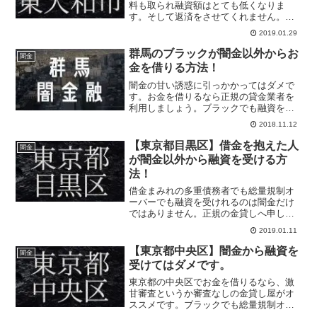
料も取られ融資額はとても低くなりま
す。そして返済をさせてくれません。
延々と利息だけを請求されます。いつま
2019.01.29
でも終わらない借金生活が始まるので絶
対に止めましょう。お金を借りるなら優
群馬のブラックが闇金以外からお
闇金
良金貸し屋が一番です。
金を借りる方法！
闇金の甘い誘惑に引っかかってはダメで
す。お金を借りるなら正規の貸金業者を
利用しましょう。ブラックでも融資を受
けれる優良消費者金融は存在していま
2018.11.12
す。一番ダメなのは闇金や大手消費者金
融に申し込むことです。ブラック対応の
【東京都目黒区】借金を抱えた人
闇金
正規の貸金業者へ必ず申し込みましょ
が闇金以外から融資を受ける方
う。
法！
借金まみれの多重債務者でも総量規制オ
ーバーでも融資を受けれるのは闇金だけ
ではありません。正規の金貸しへ申し込
めばブラックでも絶対借りれます。闇金
2019.01.11
の利用者を減らすために金貸しは存在し
ているので気軽に優良金貸しへ申し込ん
【東京都中央区】闇金から融資を
闇金
でください。
受けてはダメです。
東京都の中央区でお金を借りるなら、激
甘審査というか審査なしの金貸し屋がオ
ススメです。ブラックでも総量規制オー
バーでも確実に融資をしてくれる頼れる