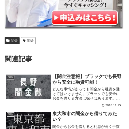
闇金
闇金
関連記事
【闇金注意報】ブラックでも長野
闇金
から安全に融資可能！
どんな事情があっても闇金から融資を受
けてはいけません。ブラックでも安全に
お金を借りる方法は探せばあります。急
ぎでお金が欲しくても一旦落ち着きまし
2018.11.15
ょう。そして当サイトから優良消費者金
融へ申し込んでください。ブラックでも
東大和市の闇金から借りてみた
闇金
長野から安全にキャッシングできます。
い？
闇金からお金を借りると利息が高く手数