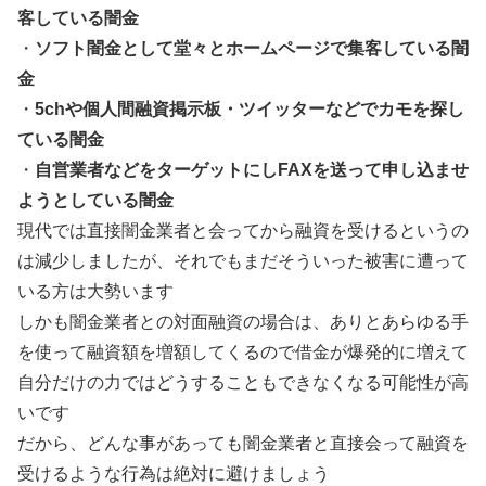
客している闇金
・
ソフト闇金として堂々とホームページで集客している闇
金
・
5chや個人間融資掲示板・ツイッターなどでカモを探し
ている闇金
・
自営業者などをターゲットにしFAXを送って申し込ませ
ようとしている闇金
現代では直接闇金業者と会ってから融資を受けるというの
は減少しましたが、それでもまだそういった被害に遭って
いる方は大勢います
しかも闇金業者との対面融資の場合は、ありとあらゆる手
を使って融資額を増額してくるので借金が爆発的に増えて
自分だけの力ではどうすることもできなくなる可能性が高
いです
だから、どんな事があっても闇金業者と直接会って融資を
受けるような行為は絶対に避けましょう