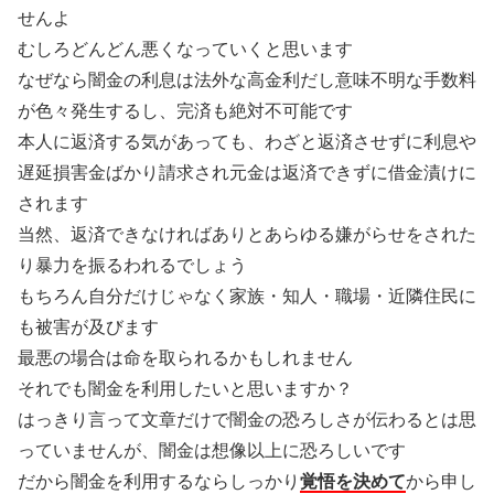
せんよ
むしろどんどん悪くなっていくと思います
なぜなら闇金の利息は法外な高金利だし意味不明な手数料
が色々発生するし、完済も絶対不可能です
本人に返済する気があっても、わざと返済させずに利息や
遅延損害金ばかり請求され元金は返済できずに借金漬けに
されます
当然、返済できなければありとあらゆる嫌がらせをされた
り暴力を振るわれるでしょう
もちろん自分だけじゃなく家族・知人・職場・近隣住民に
も被害が及びます
最悪の場合は命を取られるかもしれません
それでも闇金を利用したいと思いますか？
はっきり言って文章だけで闇金の恐ろしさが伝わるとは思
っていませんが、闇金は想像以上に恐ろしいです
だから闇金を利用するならしっかり
覚悟を決めて
から申し