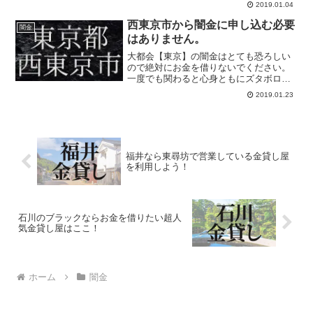
2019.01.04
存在です。闇金や個人間融資掲示板を使
う必要はありません。金貸し屋から即日
西東京市から闇金に申し込む必要
闇金
融資を受けましょう。
はありません。
大都会【東京】の闇金はとても恐ろしい
ので絶対にお金を借りないでください。
一度でも関わると心身ともにズタボロに
なるまで利用されます。だからブラック
2019.01.23
が融資を受けるなら金貸し屋にしましょ
う。審査の甘い街金から借りれないなら
金貸しが最終手段です。
福井なら東尋坊で営業している金貸し屋
を利用しよう！
石川のブラックならお金を借りたい超人
気金貸し屋はここ！
ホーム
闇金