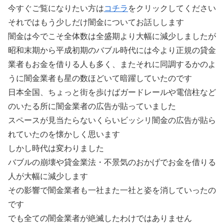
今すぐご覧になりたい方は
コチラ
をクリックしてください
それではもう少しだけ闇金についてお話しします
闇金は今でこそ全体数は全盛期より大幅に減少しましたが
昭和末期から平成初期のバブル時代には今より正規の貸金
業者もお金を借りる人も多く、またそれに同調するかのよ
うに闇金業者も星の数ほどいて暗躍していたのです
日本全国、ちょっと街を歩けばガードレールや電信柱など
のいたる所に闇金業者の広告が貼っていました
スペースが見当たらないくらいビッシリ闇金の広告が貼ら
れていたのを懐かしく思います
しかし時代は変わりました
バブルの崩壊や貸金業法・不景気のおかげでお金を借りる
人が大幅に減少します
その影響で闇金業者も一社また一社と姿を消していったの
です
でも全ての闇金業者が絶滅したわけではありません