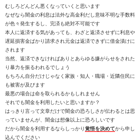
むしろどんどん悪くなっていくと思います
なぜなら闇金の利息は法外な高金利だし意味不明な手数料
が色々発生するし、完済も絶対不可能です
本人に返済する気があっても、わざと返済させずに利息や
遅延損害金ばかり請求され元金は返済できずに借金漬けに
されます
当然、返済できなければありとあらゆる嫌がらせをされた
り暴力を振るわれるでしょう
もちろん自分だけじゃなく家族・知人・職場・近隣住民に
も被害が及びます
最悪の場合は命を取られるかもしれません
それでも闇金を利用したいと思いますか？
はっきり言って文章だけで闇金の恐ろしさが伝わるとは思
っていませんが、闇金は想像以上に恐ろしいです
だから闇金を利用するならしっかり
覚悟を決めて
から申し
込んでください