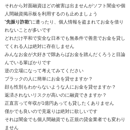
それから対面融資ほどの被害は出ませんがソフト闇金や個
人間融資掲示板を利用するのも止めましょう
”
先振り詐欺
”に遭ったり、個人情報を盗まれてお金を借り
れないことが多いです
どれだけ平和で安全な日本でも無条件で善意でお金を貸し
てくれる人は絶対に存在しません
みんなお金が大好きで隙あらばお金を踏んだくろうと目論
んでいる輩ばかりです
逆の立場になって考えてみてください
ブラックの人に簡単にお金を貸せますか？
顔も性別もわからないような人にお金を貸せますか？
返済されないリスクが高いのに融資できますか？
正直言って年収が1億円あっても貸したくありません
僅かでも良いので見返りは絶対に欲しいです
それは闇金でも個人間融資でも正規の貸金業者でも変わり
ません