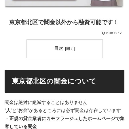
東京都北区で闇金以外から融資可能です！
2018.12.12
目次
東京都北区の闇金について
闇金は絶対に絶滅することはありません
”
人
”と”
お金
”があるところには必ず闇金は存在しています
・
正規の貸金業者にカモフラージュしたホームページで集
客している闇金