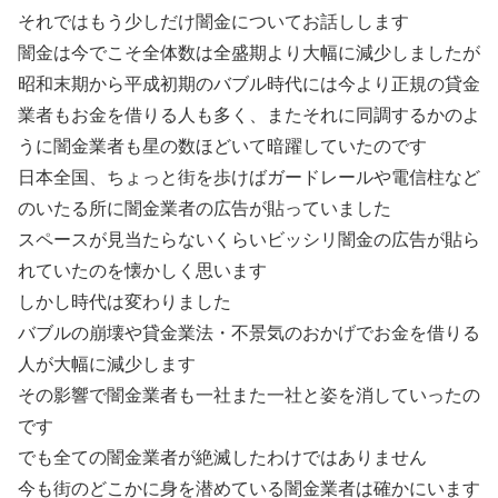
それではもう少しだけ闇金についてお話しします
闇金は今でこそ全体数は全盛期より大幅に減少しましたが
昭和末期から平成初期のバブル時代には今より正規の貸金
業者もお金を借りる人も多く、またそれに同調するかのよ
うに闇金業者も星の数ほどいて暗躍していたのです
日本全国、ちょっと街を歩けばガードレールや電信柱など
のいたる所に闇金業者の広告が貼っていました
スペースが見当たらないくらいビッシリ闇金の広告が貼ら
れていたのを懐かしく思います
しかし時代は変わりました
バブルの崩壊や貸金業法・不景気のおかげでお金を借りる
人が大幅に減少します
その影響で闇金業者も一社また一社と姿を消していったの
です
でも全ての闇金業者が絶滅したわけではありません
今も街のどこかに身を潜めている闇金業者は確かにいます