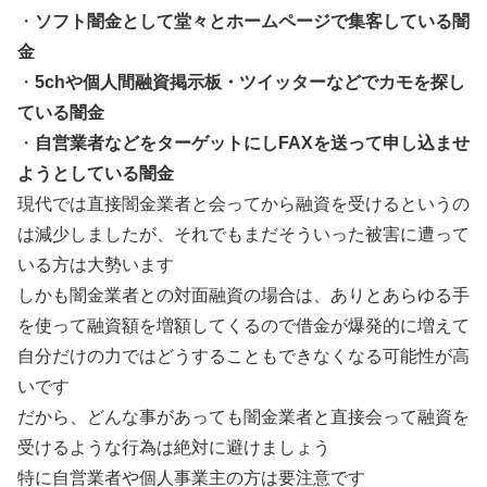
・
ソフト闇金として堂々とホームページで集客している闇
金
・
5chや個人間融資掲示板・ツイッターなどでカモを探し
ている闇金
・
自営業者などをターゲットにしFAXを送って申し込ませ
ようとしている闇金
現代では直接闇金業者と会ってから融資を受けるというの
は減少しましたが、それでもまだそういった被害に遭って
いる方は大勢います
しかも闇金業者との対面融資の場合は、ありとあらゆる手
を使って融資額を増額してくるので借金が爆発的に増えて
自分だけの力ではどうすることもできなくなる可能性が高
いです
だから、どんな事があっても闇金業者と直接会って融資を
受けるような行為は絶対に避けましょう
特に自営業者や個人事業主の方は要注意です