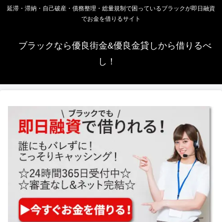
延滞・滞納・自己破産・債務整理・総量規制で困っているブラックが即日融資
でお金を借りるサイト
ブラックなら優良街金&優良金貸しから借りるべ
し！