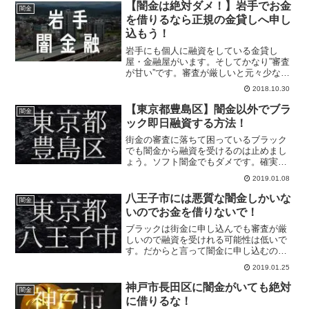
資を受けるべきです。闇金を利用するの
【闇金は絶対ダメ！】岩手でお金
闇金
だけは止めましょう。安心キャッシング
を借りるなら正規の金貸しへ申し
OK！
込もう！
岩手にも個人に融資をしている金貸し
屋・金融屋がいます。そしてかなり”審査
が甘い”です。審査が厳しいと元々少ない
顧客が更に少なくなるので審査を甘くす
2018.10.30
るしかないのです。しかも基本的に即日
融資に対応しています。だからお金を借
【東京都豊島区】闇金以外でブラ
闇金
りるなら【優良消費者金融】がオススメ
ック即日融資する方法！
です。
街金の審査に落ちて困っているブラック
でも闇金から融資を受けるのは止めまし
ょう。ソフト闇金でもダメです。確実に
返せるとしても一度融資を受けたらズル
2019.01.08
ズルと闇金地獄に陥ります。借金生活か
ら解放されたいなら当サイトへ。安全な
八王子市には悪質な闇金しかいな
闇金
融資を実行します。
いのでお金を借りないで！
ブラックは街金に申し込んでも審査が厳
しいので融資を受けれる可能性は低いで
す。だからと言って闇金に申し込むのは
間違っています。ブラックの方が絶対に
2019.01.25
即日融資でお金を借りたいなら24時間融
資可能な金貸し屋へ申し込んでくださ
神戸市長田区に闇金がいても絶対
闇金
い。
に借りるな！