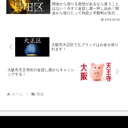
闇金から借りる覚悟があるなら迷うこと
はない！今すぐ金貸し屋へ申し込め！闇
金から借りたって利息と手数料が先引き
されるまともな金額を借りれないぞ。だ
2019.04.02
が金貸し屋なら先引きされる心配がない
しどんなブラックでも50万までなら絶対
に借入可能だ！
大阪市大正区でもブラックはお金を借り
れます！
大阪市天王寺区の金貸し屋からキャッシ
ングする！
ホーム
闇金