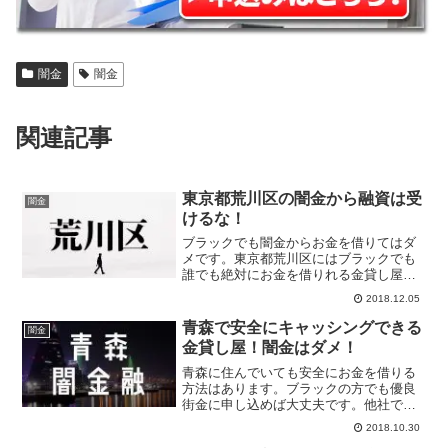
闇金
闇金
関連記事
東京都荒川区の闇金から融資は受
闇金
けるな！
ブラックでも闇金からお金を借りてはダ
メです。東京都荒川区にはブラックでも
誰でも絶対にお金を借りれる金貸し屋が
います。ブラックが大嫌いな審査や在籍
2018.12.05
確認はやっていません。闇金じゃないの
で利息は年率20%以内です。手数料も発
青森で安全にキャッシングできる
闇金
生しません。
金貸し屋！闇金はダメ！
青森に住んでいても安全にお金を借りる
方法はあります。ブラックの方でも優良
街金に申し込めば大丈夫です。他社で審
査落ちしたブラックの方は【優良消費者
2018.10.30
金融】へ！金融事故を起こした方こそ融