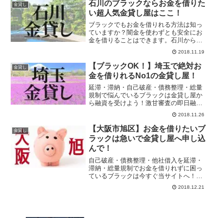
ているブラックの方は今すぐ申し込んで
石川のブラックならお金を借りた
金貸し
ください！
い超人気金貸し屋はここ！
ブラックでもお金を借りれる方法は知っ
ていますか？闇金を使わずとも安全にお
金を借りることはできます。石川からで
も申し込むことができる優良金貸し屋は
2018.11.19
日本中にいますが特にオススメな金貸し
を紹介します。ブラックだからこそ安全
【ブラックOK！】埼玉で絶対お
金貸し
にキャッシングしましょう！
金を借りれるNo1の金貸し屋！
延滞・滞納・自己破産・債務整理・総量
規制で悩んでいるブラックは金貸し屋か
ら融資を受けよう！激甘審査の即日融資
でキャッシングできます！申込ブラック
2018.11.26
でも金貸し屋ならお金を借りれます！悩
む時間は勿体ないので素早い決断を！時
【大阪市旭区】お金を借りたいブ
金貸し
間は待ってくれません！
ラックは急いで金貸し屋へ申し込
んで！
自己破産・債務整理・他社借入を延滞・
滞納・総量規制でお金を借りれずに困っ
ているブラックは今すぐ当サイトへ！ア
イフルやプロミスの審査に落ちたブラッ
2018.12.21
クも大歓迎です！柔軟な対応と独自審査
で融資を受けたいなら金貸し屋が一番で
す。