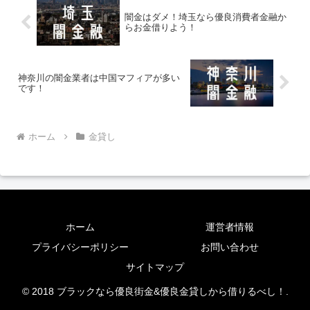
闇金はダメ！埼玉なら優良消費者金融か
らお金借りよう！
神奈川の闇金業者は中国マフィアが多い
です！
ホーム
金貸し
ホーム
運営者情報
プライバシーポリシー
お問い合わせ
サイトマップ
© 2018 ブラックなら優良街金&優良金貸しから借りるべし！.