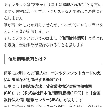
まずブラックは”
ブラックリストに掲載される
”ことを言い
ますが厳密に言うとブラックリストなんて物はこの世に存
在しません
誰が言い出したか知りませんが、いつの間にやらブラック
という言葉が定着しました
そしてブラックというのは主に【
信用情報機関
】と呼ばれ
る場所に金融事故が登録されることを指します
信用情報機関とは？
簡単に説明すると”
個人のローンやクレジットカードの支
払い履歴などを管理する機関
”です
日本には【
割賦販売法・貸金業法指定信用情報機関
(CIC)
】と【
株式会社日本信用情報機構(JICC)
】と【
全国
銀行個人信用情報センター(JBA)
】があります
そして誰一人例外はなくローンを申し込んだり、クレジッ