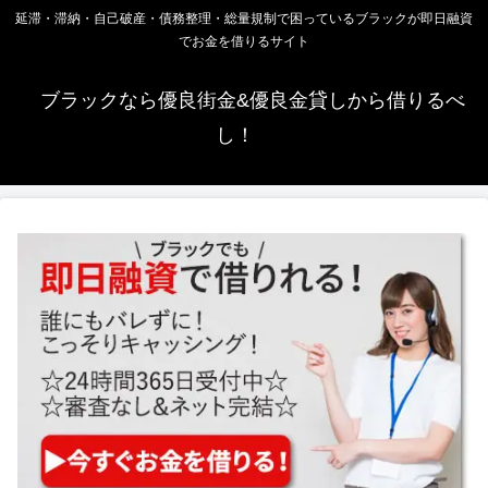
延滞・滞納・自己破産・債務整理・総量規制で困っているブラックが即日融資
でお金を借りるサイト
ブラックなら優良街金&優良金貸しから借りるべ
し！