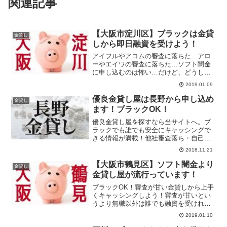
関連記事
【大阪市淀川区】ブラックは金貸
金貸し
しから即日融資を受けよう！
アイフルやアコムの審査に落ちた…アロ
ーやエイワの審査に落ちた…ソフト闇金
に申し込むのは怖い…だけど、どうして
もお金が必要…そんな悩みを抱えている
2019.01.09
方は今すぐ当サイトから融資を受けてく
ださい。ブラックでも即日融資で安全に
優良金貸し屋は長野から申し込め
金貸し
キャッシングできます。
ます！ブラックOK！
優良金貸し屋を探すなら当サイトへ。ブ
ラックでも誰でも安全にキャッシングで
きる情報が満載！他社審査落ち・自己破
産・債務整理・多重債務者でも大丈夫！
2018.11.21
闇金に頼ることなく優良金貸し屋からお
金を借りよう！
【大阪市鶴見区】ソフト闇金より
金貸し
金貸し屋が流行っています！
ブラックOK！審査が甘い金貸しから上手
くキャッシングしよう！審査が甘いとい
うより無職以外は誰でも融資を受けれま
す！総量規制とか他社借入を延滞・滞納
2019.01.10
中とか関係ありません！審査に落ち続け