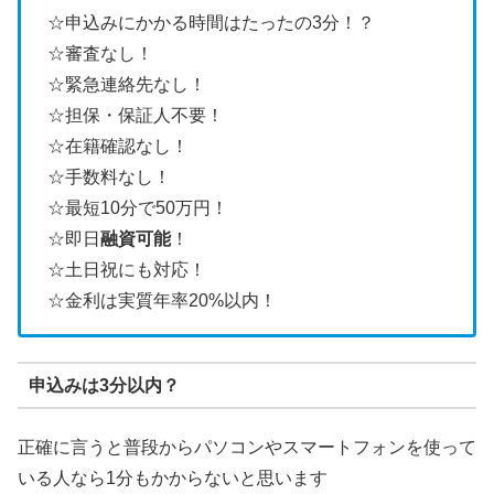
☆申込みにかかる時間はたったの3分！？
☆審査なし！
☆緊急連絡先なし！
☆担保・保証人不要！
☆在籍確認なし！
☆手数料なし！
☆最短10分で50万円！
☆即日
融資可能
！
☆土日祝にも対応！
☆金利は実質年率20%以内！
申込みは3分以内？
正確に言うと普段からパソコンやスマートフォンを使って
いる人なら1分もかからないと思います