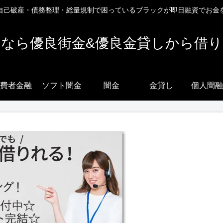
自己破産・債務整理・総量規制で困っているブラックが即日融資でお金
なら優良街金&優良金貸しから借
費者金融
ソフト闇金
闇金
金貸し
個人間融