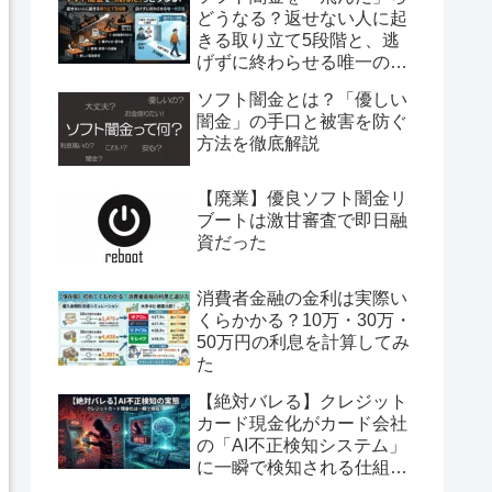
どうなる？返せない人に起
きる取り立て5段階と、逃
げずに終わらせる唯一の方
法
ソフト闇金とは？「優しい
闇金」の手口と被害を防ぐ
方法を徹底解説
【廃業】優良ソフト闇金リ
ブートは激甘審査で即日融
資だった
消費者金融の金利は実際い
くらかかる？10万・30万・
50万円の利息を計算してみ
た
【絶対バレる】クレジット
カード現金化がカード会社
の「AI不正検知システム」
に一瞬で検知される仕組み
を完全暴露