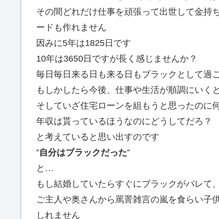
その間どれだけ仕事を頑張って出世して金持
ードも作れません
因みに5年は1825日です
10年は3650日ですが長く感じませんか？
毎日毎日来る日も来る日もブラックとして過
もしかしたら今後、仕事や生活が順調にいく
そしていざ住宅ローンを組もうと思ったのに
年収は貰っているほうなのにどうしてだろ？
と考えていると思い出すのです
”
自分はブラックだった
”
と…
もし結婚していたらすぐにブラックがバレて
ご主人や奥さんから罵詈雑言の嵐を食らい子
しれません