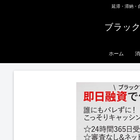
延滞・滞納・
ブラック
ホーム
消