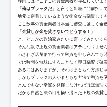
静岡にはそこそこの貸金業者が存在していま
「
俺はブラックだ
」と言うと即座に門前払い
地元に密着しているような街金なら融資して
ここ数年の貸金業者は本当に審査に厳しく全
「
金貸しが金を貸さないでどうする！
」
と、どこかの政治家みたいに言ってみたいく
そんな訳で正規の貸金業者はアテになりませ
わざわざ店舗まで行って融資を申し込んでも
では時間を無駄にすることなく即日融資で確
あるにはありますが、それはまともな方法じ
しかしブラックの人がまともな方法で融資を
とんでもない幸運を発揮しなければほぼ無理
だから自然と法の目を掻い潜った正規の
金貸