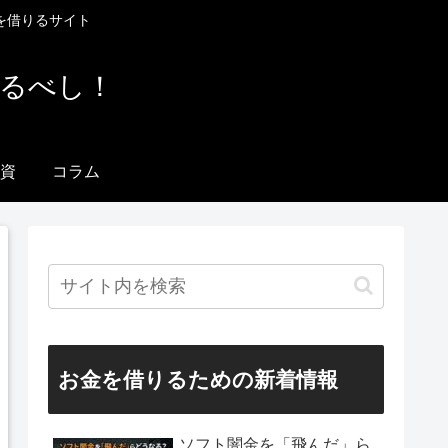
を借りるサイト
りるべし！
資
コラム
お金を借りるための新着情報
ソフト闇金を「飛んだ」ら