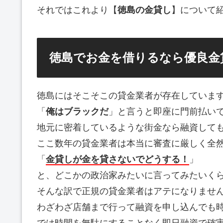
それではこれより【
徳島の金貸し
】について
徳島でお金を借りるなら優良金
徳島にはそこそこの貸金業者が存在していま
「
俺はブラックだ
」と言うと即座に門前払い
地元に密着しているような街金なら融資して
ここ数年の貸金業者は本当に審査に厳しく全
「
金貸しが金を貸さないでどうする！
」
と、どこかの政治家みたいに言ってみたいく
そんな訳で正規の貸金業者はアテになりませ
わざわざ店舗まで行って融資を申し込んでも
では時間を無駄にすることなく即日融資で確