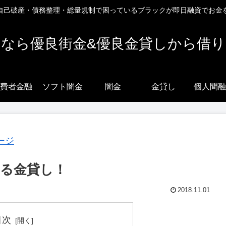
自己破産・債務整理・総量規制で困っているブラックが即日融資でお金
なら優良街金&優良金貸しから借
費者金融
ソフト闇金
闇金
金貸し
個人間融
る金貸し！
2018.11.01
目次