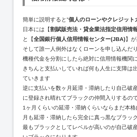
簡単に説明すると”
個人のローンやクレジット
日本には【
割賦販売法・貸金業法指定信用情報機
と【
全国銀行個人信用情報センター(JBA)
】が
そして誰一人例外はなくローンを申し込んだ
機種代金を分割にしたら絶対に信用情報機関
きちんと支払いしていれば何も人生に支障は
ていきます
逆に支払いを数ヶ月延滞・滞納したり自己破
に登録され晴れてブラックの仲間入りするの
1ヶ月くらいの延滞・滞納くらいならまだ本格
月も延滞・滞納したら完全に真っ黒なブラッ
最もブラックとしてレベルが高いのが自己破
いブラックになります