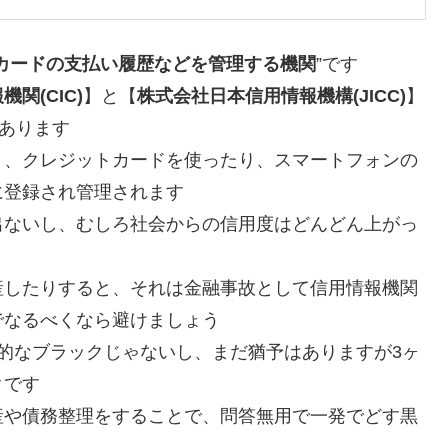
カードの支払い履歴などを管理する機関
”です
関(CIC)
】と【
株式会社日本信用情報機構(JICC)
】
あります
り、クレジットカードを使ったり、スマートフォンの
に登録され管理されます
出ないし、むしろ社会からの信用度はどんどん上がっ
産したりすると、それは金融事故として信用情報機関
でなるべくなら避けましょう
的なブラックじゃないし、まだ猶予はありますが3ヶ
クです
産や債務整理をすることで、問答無用で一発でどす黒