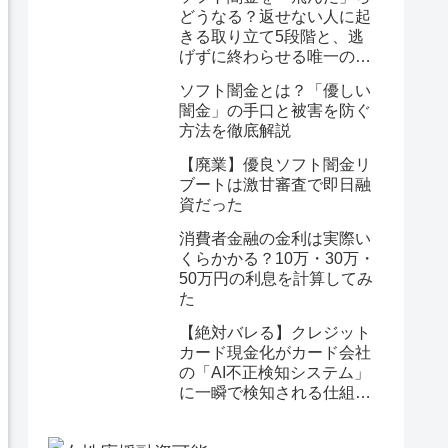
どうなる？返せない人に起
きる取り立て5段階と、逃
げずに終わらせる唯一の方
法
ソフト闇金とは？「優しい
闇金」の手口と被害を防ぐ
方法を徹底解説
【廃業】優良ソフト闇金リ
ブートは激甘審査で即日融
資だった
消費者金融の金利は実際い
くらかかる？10万・30万・
50万円の利息を計算してみ
た
【絶対バレる】クレジット
カード現金化がカード会社
の「AI不正検知システム」
に一瞬で検知される仕組み
を完全暴露