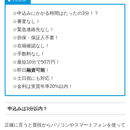
☆申込みにかかる時間はたったの3分！？
☆審査なし！
☆緊急連絡先なし！
☆担保・保証人不要！
☆在籍確認なし！
☆手数料なし！
☆最短10分で50万円！
☆即日
融資可能
！
☆土日祝にも対応！
☆金利は実質年率20%以内！
申込みは3分以内？
正確に言うと普段からパソコンやスマートフォンを使って