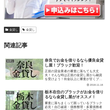
金貸し
金貸し
関連記事
奈良でお金を借りるなら優良金貸
金貸し
し屋！ブラック歓迎！
正規の貸金業者の審査に落ちても大丈
夫！そんな時は正規の金貸し屋から融資
を受けよう！街金以上に審査が甘くブラ
ックでも高確率で融資を受けれます。ソ
2018.11.16
フト闇金や個人間融資掲示板を頼る前に
優良金貸し屋へ申し込んでください！基
栃木在住のブラックがお金を借り
金貸し
本は在籍確認なしです！
るなら金貸し屋がオススメ！
審査に落ちまくって困っているブラック
必見！自己破産・債務整理・多重債務者