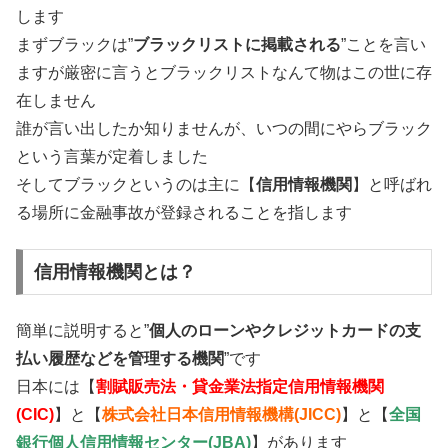
します
まずブラックは”
ブラックリストに掲載される
”ことを言い
ますが厳密に言うとブラックリストなんて物はこの世に存
在しません
誰が言い出したか知りませんが、いつの間にやらブラック
という言葉が定着しました
そしてブラックというのは主に【
信用情報機関
】と呼ばれ
る場所に金融事故が登録されることを指します
信用情報機関とは？
簡単に説明すると”
個人のローンやクレジットカードの支
払い履歴などを管理する機関
”です
日本には【
割賦販売法・貸金業法指定信用情報機関
(CIC)
】と【
株式会社日本信用情報機構(JICC)
】と【
全国
銀行個人信用情報センター(JBA)
】があります