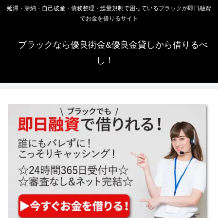
延滞・滞納・自己破産・債務整理・総量規制で困っているブラックが即日融資
でお金を借りるサイト
ブラックなら優良街金&優良金貸しから借りるべ
し！