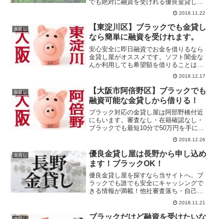
でも絶対に融資を受けれる優良金貸し屋
がいます！即日融資を受けたいなら身分
2018.11.22
証明書を片手に今すぐ申し込みましょ
う！ブラックでも借りれるけど、無職は
【東淀川区】ブラックでも金貸し
金貸し
ダメです！
なら簡単に融資を受けれます。
安心安全に即日融資でお金を借りるなら
金貸し屋がオススメです。ソフト闇金な
んか利用しても希望額を借りることは不
可能です。魔法のカードもなくどこから
2018.12.17
も融資を受けれないなら金貸し屋へ！ブ
ラック大歓迎！
【大阪市阿倍野区】ブラックでも
金貸し
融資可能な金貸しから借りる！
ブラック対応の金貸し屋は阿部野橋付近
にもいます。審査なし・在籍確認なし・
ブラックでも最短10分で50万円を手に入
れるチャンス！我こそはブラックに自信
2018.12.26
あり！というかたは金貸し屋から融資を
受けましょう。審査が甘い消費者金融に
優良金貸し屋は長野から申し込め
金貸し
申し込んでもブラックだとお金は借りれ
ます！ブラックOK！
ません。
優良金貸し屋を探すなら当サイトへ。ブ
ラックでも誰でも安全にキャッシングで
きる情報が満載！他社審査落ち・自己破
産・債務整理・多重債務者でも大丈夫！
2018.11.21
闇金に頼ることなく優良金貸し屋からお
金を借りよう！
ブラックだけど融資を受けたいな
金貸し