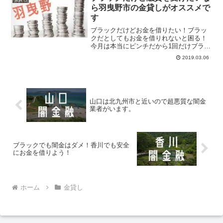
ら羽曳野市の金貸しがオススメで
す
ブラックだけどお金を借りたい！ブラッ
クだとしてもお金を借りれないと困る！
今月は本当にピンチだから1回だけブラッ
クの俺を助けてほしい！そんな方たちを
2019.03.06
応援します。当サイトが紹介している個
人向けの金貸し屋ならブラックにも柔軟
な対応で即日融資をしてくれます。
山口は北九州市と近いので超悪質な闇金
業者がいます。
ブラックでも闇金はダメ！香川でも安全
にお金を借りよう！
ホーム
金貸し