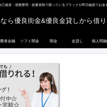
自己破産・債務整理・総量規制で困っているブラックが即日融資でお金
なら優良街金&優良金貸しから借
費者金融
ソフト闇金
闇金
金貸し
個人間融