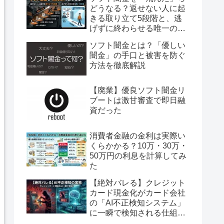
どうなる？返せない人に起
きる取り立て5段階と、逃
げずに終わらせる唯一の方
法
ソフト闇金とは？「優しい
闇金」の手口と被害を防ぐ
方法を徹底解説
【廃業】優良ソフト闇金リ
ブートは激甘審査で即日融
資だった
消費者金融の金利は実際い
くらかかる？10万・30万・
50万円の利息を計算してみ
た
【絶対バレる】クレジット
カード現金化がカード会社
の「AI不正検知システム」
に一瞬で検知される仕組み
を完全暴露