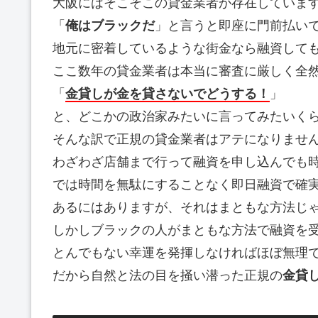
大阪にはそこそこの貸金業者が存在していま
「
俺はブラックだ
」と言うと即座に門前払い
地元に密着しているような街金なら融資して
ここ数年の貸金業者は本当に審査に厳しく全
「
金貸しが金を貸さないでどうする！
」
と、どこかの政治家みたいに言ってみたいく
そんな訳で正規の貸金業者はアテになりませ
わざわざ店舗まで行って融資を申し込んでも
では時間を無駄にすることなく即日融資で確
あるにはありますが、それはまともな方法じ
しかしブラックの人がまともな方法で融資を
とんでもない幸運を発揮しなければほぼ無理
だから自然と法の目を掻い潜った正規の
金貸