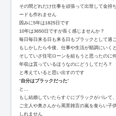
その間どれだけ仕事を頑張って出世して金持
ードも作れません
因みに5年は1825日です
10年は3650日ですが長く感じませんか？
毎日毎日来る日も来る日もブラックとして過
もしかしたら今後、仕事や生活が順調にいく
そしていざ住宅ローンを組もうと思ったのに
年収は貰っているほうなのにどうしてだろ？
と考えていると思い出すのです
”
自分はブラックだった
”
と…
もし結婚していたらすぐにブラックがバレて
ご主人や奥さんから罵詈雑言の嵐を食らい子
しれません