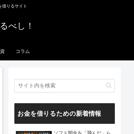
を借りるサイト
りるべし！
資
コラム
お金を借りるための新着情報
ソフト闇金を「飛んだ」ら